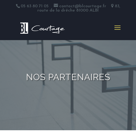
05 63 80 71 05
contact@blcourtage.fr
83,
route de la drêche 81000 ALBI
NOS PARTENAIRES