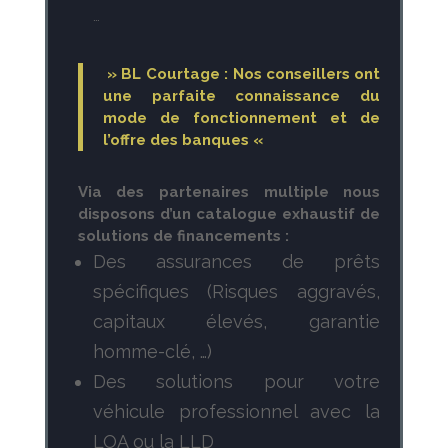
…
» BL Courtage : Nos conseillers ont
une parfaite connaissance du
mode de fonctionnement et de
l’offre des banques «
Via des partenaires multiple nous
disposons d’un catalogue exhaustif de
solutions de financements :
Des assurances de prêts
spécifiques (Risques aggravés,
capitaux élevés, garantie
homme-clé, …)
Des solutions pour votre
véhicule professionnel avec la
LOA ou la LLD