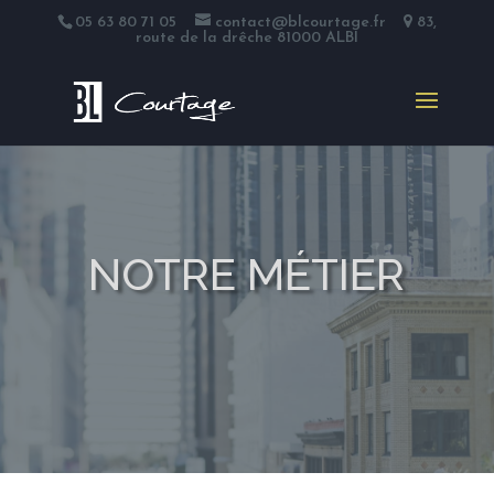
05 63 80 71 05
contact@blcourtage.fr
83,
route de la drêche 81000 ALBI
NOTRE MÉTIER