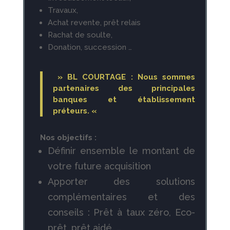
Travaux,
Achat revente, prêt relais
Rachat de soulte,
Donation, succession …
» BL COURTAGE : Nous sommes
partenaires des principales
banques et établissement
préteurs. «
Nos objectifs :
Définir ensemble le montant de
votre future acquisition
Apporter des solutions
complémentaires et des
conseils : Prêt à taux zéro, Eco-
prêt, prêt aidé, …