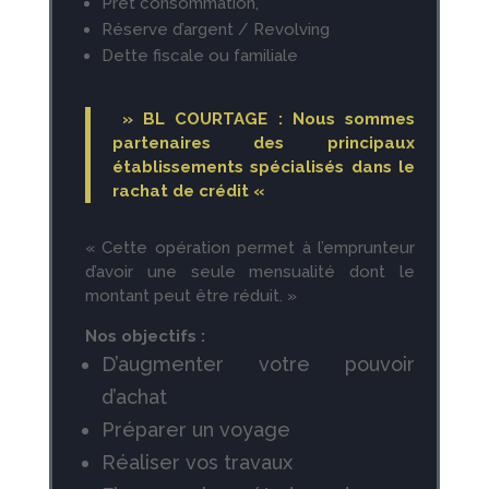
Prêt consommation,
Réserve d’argent / Revolving
Dette fiscale ou familiale
» BL COURTAGE :
Nous sommes
partenaires des principaux
établissements spécialisés dans le
rachat de crédit
«
« Cette opération permet à l’emprunteur
d’avoir une seule mensualité dont le
montant peut être réduit. »
Nos objectifs :
D’augmenter votre pouvoir
d’achat
Préparer un voyage
Réaliser vos travaux