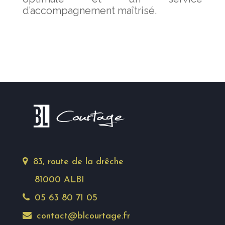
d’accompagnement maîtrisé.
83, route de la drêche
81000 ALBI
05 63 80 71 05
contact@blcourtage.fr