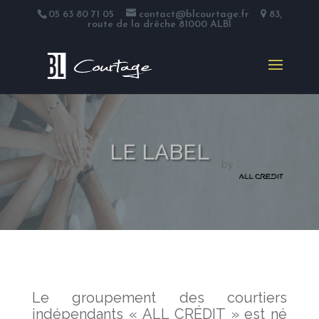
05 63 80 71 05
contact@blcourtage.fr
83,
route de la drêche 81000 ALBI
LE LABEL
by
Le groupement des courtiers
indépendants « ALL CRÉDIT » est né